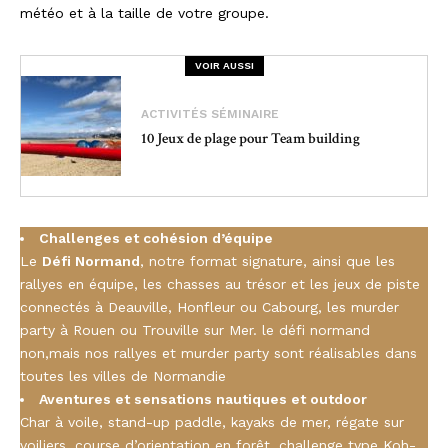
météo et à la taille de votre groupe.
VOIR AUSSI
ACTIVITÉS SÉMINAIRE
10 Jeux de plage pour Team building
Challenges et cohésion d’équipe
Le
Défi Normand
, notre format signature, ainsi que les
rallyes en équipe, les chasses au trésor et les jeux de piste
connectés à Deauville, Honfleur ou Cabourg, les murder
party à Rouen ou Trouville sur Mer. le défi normand
non,mais nos rallyes et murder party sont réalisables dans
toutes les villes de Normandie
Aventures et sensations nautiques et outdoor
Char à voile, stand-up paddle, kayaks de mer, régate sur
voiliers, course d’orientation en forêt, challenge type Koh-