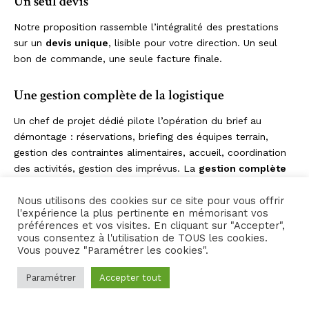
Un seul devis
Notre proposition rassemble l’intégralité des prestations
sur un
devis unique
, lisible pour votre direction. Un seul
bon de commande, une seule facture finale.
Une gestion complète de la logistique
Un chef de projet dédié pilote l’opération du brief au
démontage : réservations, briefing des équipes terrain,
gestion des contraintes alimentaires, accueil, coordination
des activités, gestion des imprévus. La
gestion complète
de la logistique
reste de notre responsabilité
contractuelle.
Nous utilisons des cookies sur ce site pour vous offrir
l'expérience la plus pertinente en mémorisant vos
préférences et vos visites. En cliquant sur "Accepter",
Plus d’informations & demande
vous consentez à l'utilisation de TOUS les cookies.
de DEVIS
Vous pouvez "Paramétrer les cookies".
Paramétrer
Accepter tout