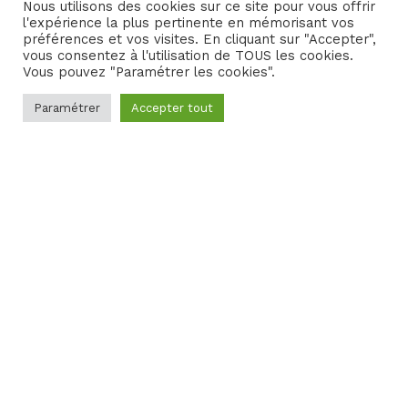
l’organisation d’évènements professionnels. Nous
Nous utilisons des cookies sur ce site pour vous offrir
l'expérience la plus pertinente en mémorisant vos
proposons des solutions personnalisées en fonction de vos
préférences et vos visites. En cliquant sur "Accepter",
besoins et de vos attentes.
vous consentez à l'utilisation de TOUS les cookies.
Vous pouvez "Paramétrer les cookies".
VOIR AUSSI
Paramétrer
Accepter tout
ACTUALITÉS
TOP 10 activités d’entreprise en plein air pour
séminaire de printemps
Nous analysons la problématique de votre entreprise pour
construire des événements originaux, prestigieux ou encore
ludiques. Mais nous pouvons aussi trouver les prestataires
qui concrétiseront le séminaire ou le congrès que vous
avez-vous-même conçu !
Que vous souhaitiez réaffirmer les objectifs communs,
valoriser vos collaborateurs ou renforcer les réseaux
internes de votre équipe, nous ferons de votre séminaire,