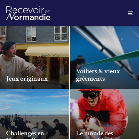
Voiliers & vieux
Jeux originaux
gréements
Challenges en
Le monde des