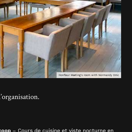
Honfleur Meeting's room with Normandy Dmc
’organisation.
coop
– Cours de cuisine et viste nocturne en