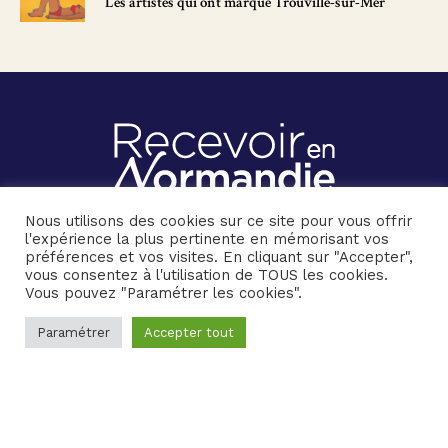
Les artistes qui ont marqué Trouville-sur-Mer
ORGANISE VOS SÉMINAIRES ET TEAMBUILDING D'ENTREPRISE
Nous utilisons des cookies sur ce site pour vous offrir
l'expérience la plus pertinente en mémorisant vos
préférences et vos visites. En cliquant sur "Accepter",
vous consentez à l'utilisation de TOUS les cookies.
Vous pouvez "Paramétrer les cookies".
© 2026 Recevoir en Normandie
Paramétrer
Accepter tout