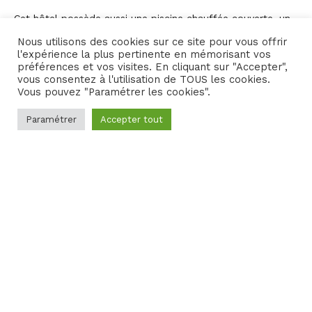
Cet hôtel possède aussi une piscine chauffée couverte, un
sauna, un hammam et une salle de fitness.
Nous utilisons des cookies sur ce site pour vous offrir
l'expérience la plus pertinente en mémorisant vos
préférences et vos visites. En cliquant sur "Accepter",
3 salles de réunion
vous consentez à l'utilisation de TOUS les cookies.
Vous pouvez "Paramétrer les cookies".
Pour vos séminaires à Deauville le
Novotel Deauville Plage
vous propose trois salles de réunion à la lumière du jour,
Paramétrer
Accepter tout
avec accès wifi (haut débit – fibre optique), matériel de
video et air conditionné.
2
Réunion 1 : superficie de 40 m
pour 16 à 30 personnes
2
Réunion 2 : superficie 30m
pour 10 à 20 personnes
2
Réunion 3 : superficie 30m
pour 10 à 20 personnes.
Les Manoirs des Portes de Deauville
Anciennement Manoir de Prétot, ce Manoir normand des
eme
eme
XVI
et XVII
siècles, est situé à 5 km de Deauville et de
Trouville-sur-Mer.