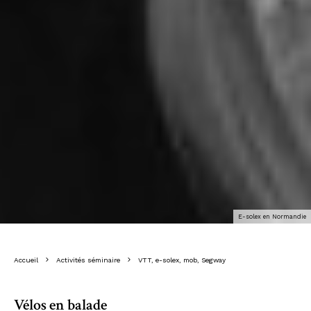
E-solex en Normandie
Accueil
Activités séminaire
VTT, e-solex, mob, Segway
Vélos en balade