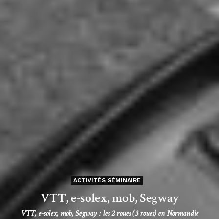
ACTIVITÉS SÉMINAIRE
VTT, e-solex, mob, Segway
VTT, e-solex, mob, Segway : les 2 roues (3 roues) en Normandie