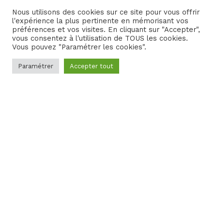
Nous utilisons des cookies sur ce site pour vous offrir
Grâce à son design italien, l’e-solex surpasse tout ce que
l'expérience la plus pertinente en mémorisant vos
vous connaissez. Plus qu’un style et une légende, l’e-solex
préférences et vos visites. En cliquant sur "Accepter",
est aussi un mode de transport éco-énergétique.
vous consentez à l'utilisation de TOUS les cookies.
Vous pouvez "Paramétrer les cookies".
Dégustations en chemin et/ou visite avec nos programmes
à la carte.
Paramétrer
Accepter tout